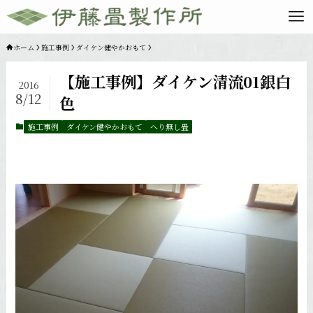
ホーム
施工事例
ダイケン健やかおもて
【施工事例】ダイケン清流01銀白
2016
8/12
色
施工事例
ダイケン健やかおもて
へり無し畳